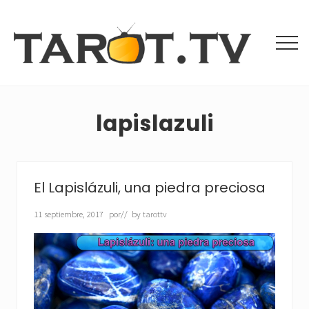
Menu
Saltar
Saltar
al
a
contenido
la
Men
principal
barra
Tarot
lateral
Gratis
principal
y
Videntes
lapislazuli
Buenas
El Lapislázuli, una piedra preciosa
11 septiembre, 2017
por
// by
tarottv