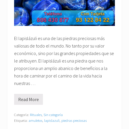
El lapislázuli es una de las piedras preciosas más
valiosas de todo el mundo. No tanto por su valor
económico, sino por las grandes propiedades que se
le atribuyen. El lapislázuli es una piedra que nos
proporciona un amplio abanico de beneficios a la
hora de caminar por el camino de la vida hacia
nuestras …
Read More
E
l
L
a
Categoría:
Rituales
,
Sin categoría
p
Etiqueta:
amuletos
,
lapislazuli
,
piedras preciosas
i
s