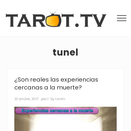
Menu
Saltar
Saltar
al
a
contenido
la
Men
principal
barra
Tarot
lateral
Gratis
principal
y
Videntes
tunel
Buenas
¿Son reales las experiencias
cercanas a la muerte?
10 octubre, 2017
por
// by
tarottv