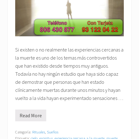
Si existen o no realmente las experiencias cercanas a
la muerte es uno de los temas más controvertidos
que han existido desde tiempos muy antiguos.
Todavía no hay ningún estudio que haya sido capaz
de demostrar que personas que han estado
clínicamente muertas durante unos minutos y hayan
vuelto a la vida hayan experimentado sensaciones …
Read More
¿
S
o
n
Categoría:
Rituales
,
Sueños
r
Etiqueta:
cielo
,
espiritus
,
experiencia cercana a la muerte
,
muerte
,