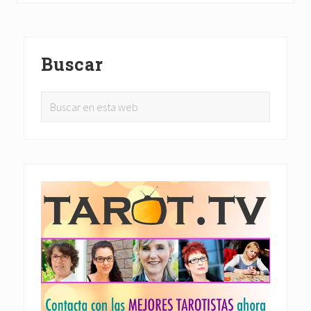
a
m
u
Barra
s
y
Buscar
lateral
s
u
s
principal
p
Buscar
r
en
o
f
esta
e
web
c
í
a
s