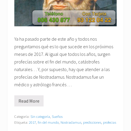
Ya ha pasado parte de este año y todos nos
preguntamos qué es lo que sucede en los próximos
meses de 2017. Al igual que todos los años, surgen
profecías sobre el fin del mundo, catástrofes
naturales… Y, por supuesto, hay que atender a las
profecías de Nostradamus. Nostradamus fue un
médico y astrólogo francés …
Read More
N
o
s
t
Categoría:
Sin categoría
,
Sueños
r
Etiqueta:
2017
,
fin del mundo
,
Nostradamus
,
predicciones
,
profecias
a
d