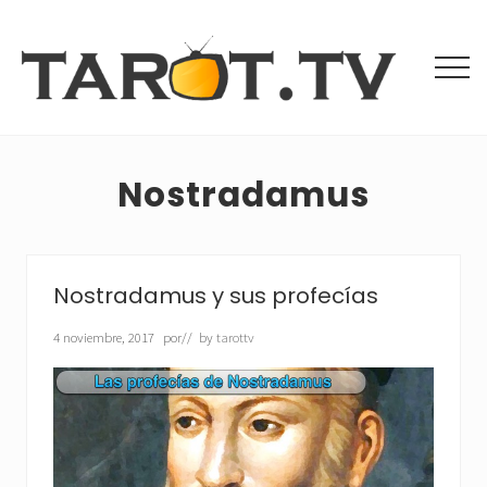
Menu
Saltar
Saltar
al
a
contenido
la
Men
principal
barra
Tarot
lateral
Gratis
principal
y
Videntes
Nostradamus
Buenas
Nostradamus y sus profecías
4 noviembre, 2017
por
// by
tarottv