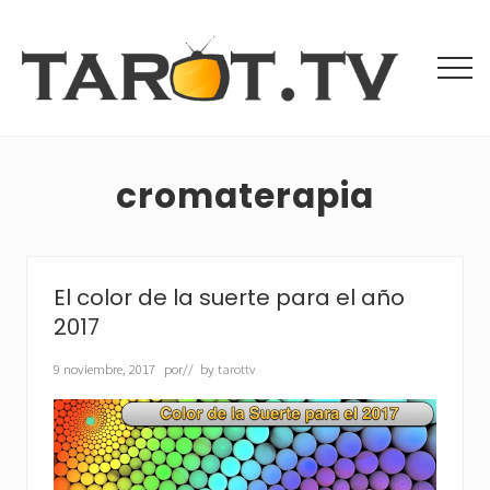
Menu
Saltar
Saltar
al
a
contenido
la
Men
principal
barra
Tarot
lateral
Gratis
principal
y
Videntes
cromaterapia
Buenas
El color de la suerte para el año
2017
9 noviembre, 2017
por
// by
tarottv