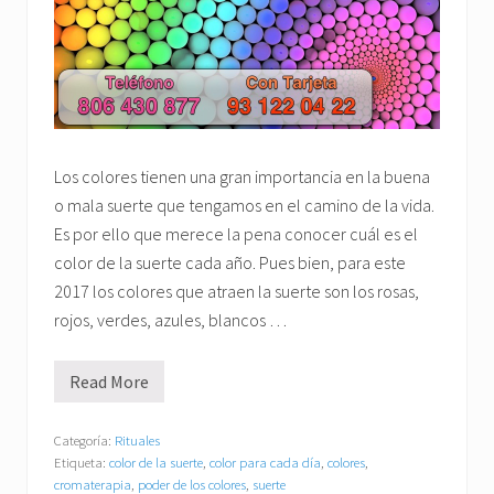
Los colores tienen una gran importancia en la buena
o mala suerte que tengamos en el camino de la vida.
Es por ello que merece la pena conocer cuál es el
color de la suerte cada año. Pues bien, para este
2017 los colores que atraen la suerte son los rosas,
rojos, verdes, azules, blancos …
Read More
E
l
c
o
Categoría:
Rituales
l
Etiqueta:
color de la suerte
,
color para cada día
,
colores
,
o
cromaterapia
,
poder de los colores
,
suerte