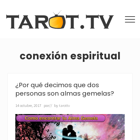
Menu
Saltar
Saltar
al
a
contenido
la
Men
principal
barra
Tarot
lateral
Gratis
principal
y
Videntes
conexión espiritual
Buenas
¿Por qué decimos que dos
personas son almas gemelas?
14 octubre, 2017
por
// by
tarottv