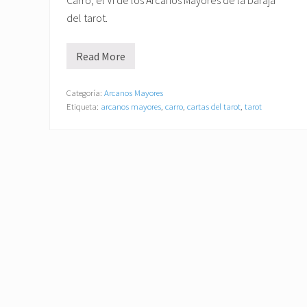
Carro, el VI de los Arcanos Mayores de la baraja
del tarot.
Read More
E
l
C
a
Categoría:
Arcanos Mayores
r
Etiqueta:
arcanos mayores
,
carro
,
cartas del tarot
,
tarot
r
o
,
e
l
V
I
I
d
e
l
o
s
A
r
c
a
n