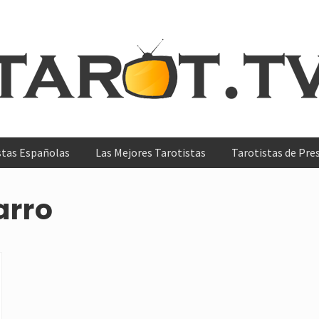
s
stas Españolas
Las Mejores Tarotistas
Tarotistas de Pre
ntes
as
arro