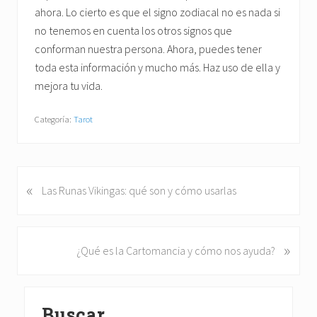
ahora. Lo cierto es que el signo zodiacal no es nada si
no tenemos en cuenta los otros signos que
conforman nuestra persona. Ahora, puedes tener
toda esta información y mucho más. Haz uso de ella y
mejora tu vida.
Categoría:
Tarot
«
E
Las Runas Vikingas: qué son y cómo usarlas
n
t
r
»
S
¿Qué es la Cartomancia y cómo nos ayuda?
a
i
d
g
a
Barra
u
a
Buscar
i