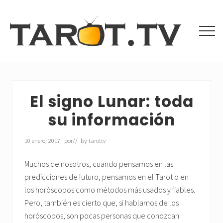
Menu
Saltar
Saltar
al
a
contenido
la
Men
principal
barra
Tarot
lateral
Gratis
principal
y
Videntes
Buenas
El signo Lunar: toda
su información
10 enero, 2017
por
// by
tarottv
Muchos de nosotros, cuando pensamos en las
predicciones de futuro, pensamos en el Tarot o en
los horóscopos como métodos más usados y fiables.
Pero, también es cierto que, si hablamos de los
horóscopos, son pocas personas que conozcan