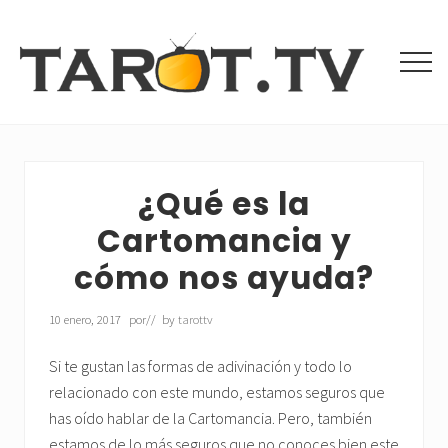
Menu
Saltar
Saltar
al
a
contenido
la
Men
principal
barra
Tarot
lateral
Gratis
principal
y
Videntes
Buenas
¿Qué es la
Cartomancia y
cómo nos ayuda?
10 enero, 2017
por
// by
tarottv
Si te gustan las formas de adivinación y todo lo
relacionado con este mundo, estamos seguros que
has oído hablar de la Cartomancia. Pero, también
estamos de lo más seguros que no conoces bien este