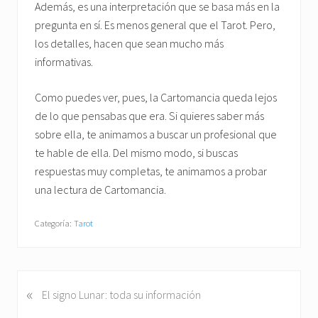
Además, es una interpretación que se basa más en la
pregunta en sí. Es menos general que el Tarot. Pero,
los detalles, hacen que sean mucho más
informativas.
Como puedes ver, pues, la Cartomancia queda lejos
de lo que pensabas que era. Si quieres saber más
sobre ella, te animamos a buscar un profesional que
te hable de ella. Del mismo modo, si buscas
respuestas muy completas, te animamos a probar
una lectura de Cartomancia.
Categoría:
Tarot
«
E
El signo Lunar: toda su información
n