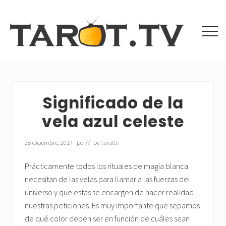
Menu
Saltar
Saltar
al
a
contenido
la
Men
principal
barra
Tarot
lateral
Gratis
principal
y
Videntes
Buenas
Significado de la
vela azul celeste
28 diciembre, 2017
por
// by
tarottv
Prácticamente todos los rituales de magia blanca
necesitan de las velas para llamar a las fuerzas del
universo y que estas se encargen de hacer realidad
nuestras peticiones. Es muy importante que sepamos
de qué color deben ser en función de cuáles sean