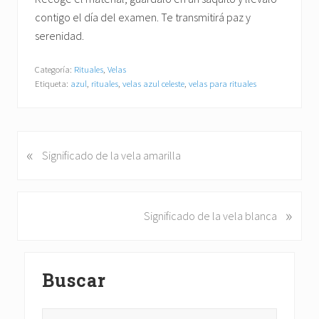
contigo el día del examen. Te transmitirá paz y
serenidad.
Categoría:
Rituales
,
Velas
Etiqueta:
azul
,
rituales
,
velas azul celeste
,
velas para rituales
«
E
Significado de la vela amarilla
n
t
r
»
S
Significado de la vela blanca
a
i
d
g
a
Barra
u
a
Buscar
i
lateral
n
e
t
principal
n
Buscar