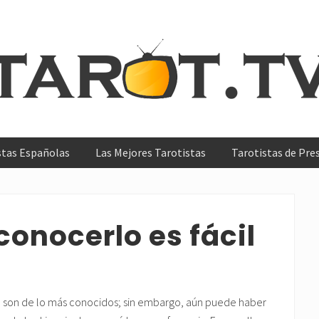
s
stas Españolas
Las Mejores Tarotistas
Tarotistas de Pre
ntes
as
onocerlo es fácil
n son de lo más conocidos; sin embargo, aún puede haber