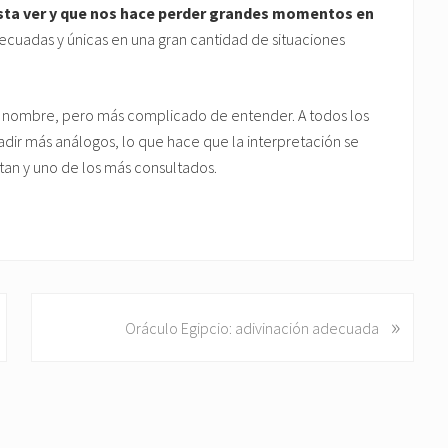
sta ver y que nos hace perder grandes momentos en
ecuadas y únicas en una gran cantidad de situaciones
u nombre, pero más complicado de entender. A todos los
adir más análogos, lo que hace que la interpretación se
tan y uno de los más consultados.
»
S
Oráculo Egipcio: adivinación adecuada
i
g
u
i
e