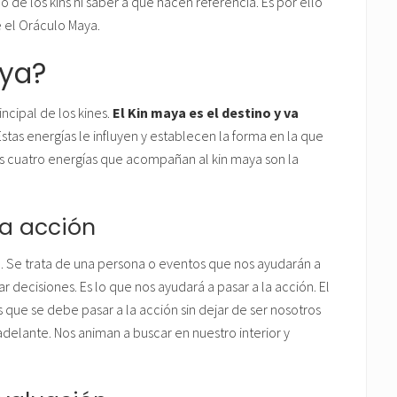
de los kins ni saber a qué hacen referencia. Es por ello
e el Oráculo Maya.
aya?
ncipal de los kines.
El Kin maya es el destino y va
stas energías le influyen y establecen la forma en la que
Las cuatro energías que acompañan al kin maya son la
la acción
ón. Se trata de una persona o eventos que nos ayudarán a
 decisiones. Es lo que nos ayudará a pasar a la acción. El
que se debe pasar a la acción sin dejar de ser nosotros
delante. Nos animan a buscar en nuestro interior y