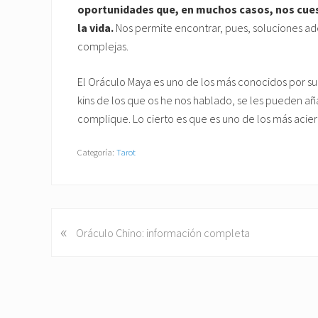
oportunidades que, en muchos casos, nos cue
la vida.
Nos permite encontrar, pues, soluciones ad
complejas.
El Oráculo Maya es uno de los más conocidos por s
kins de los que os he nos hablado, se les pueden añ
complique. Lo cierto es que es uno de los más acier
Categoría:
Tarot
«
E
Oráculo Chino: información completa
n
t
r
a
d