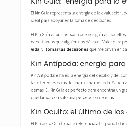
Kin Guía: energía para la 
El kin Guía representa la energía de la evaluación, de
ideal para apoyar en la toma de decisiones.
El Kin Guía es una persona que nos guía en aquello
necesitamos que alguien nos dé valor. Valor para p
vida
; y,
tomar las decisiones
que mejor van en ca
Kin Antípoda: energía para 
Kin Antípoda: esta es la energía del desafío y del co
las diferentes caras de una misma moneda. Saben ve
demás. El Kin Guía es perfecto para encontrar un gran
quedarnos con solo una percepción de ellas.
Kin Oculto: el último de los
El Kin de lo Oculto hace referencia a las posibilidad