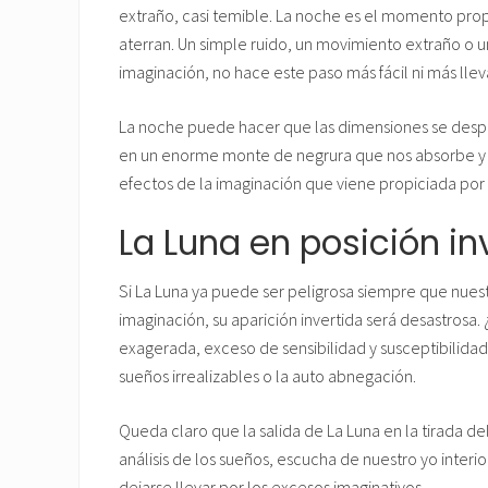
extraño, casi temible. La noche es el momento prop
aterran. Un simple ruido, un movimiento extraño o u
imaginación, no hace este paso más fácil ni más ll
La noche puede hacer que las dimensiones se desp
en un enorme monte de negrura que nos absorbe y n
efectos de la imaginación que viene propiciada por
La Luna en posición in
Si La Luna ya puede ser peligrosa siempre que nues
imaginación, su aparición invertida será desastrosa.
exagerada, exceso de sensibilidad y susceptibilida
sueños irrealizables o la auto abnegación.
Queda claro que la salida de La Luna en la tirada de
análisis de los sueños, escucha de nuestro yo interior
dejarse llevar por los excesos imaginativos.