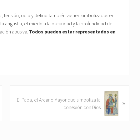
o, tensión, odio y delirio también vienen simbolizados en
 la angustia, el miedo a la oscuridad y la profundidad del
ación abusiva.
Todos pueden estar representados en
S
El Papa, el Arcano Mayor que simboliza la
»
i
conexión con Dios
g
u
i
e
n