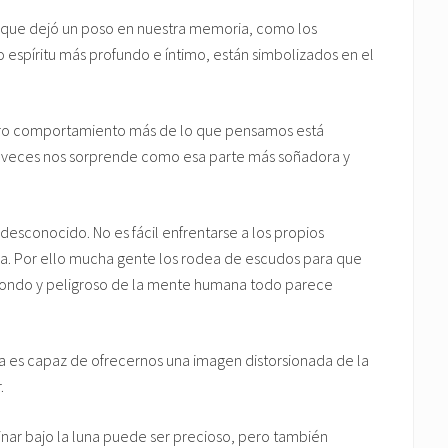
o que dejó un poso en nuestra memoria, como los
 espíritu más profundo e íntimo, están simbolizados en el
stro comportamiento más de lo que pensamos está
 a veces nos sorprende como esa parte más soñadora y
esconocido. No es fácil enfrentarse a los propios
a. Por ello mucha gente los rodea de escudos para que
s hondo y peligroso de la mente humana todo parece
a es capaz de ofrecernos una imagen distorsionada de la
.
minar bajo la luna puede ser precioso, pero también