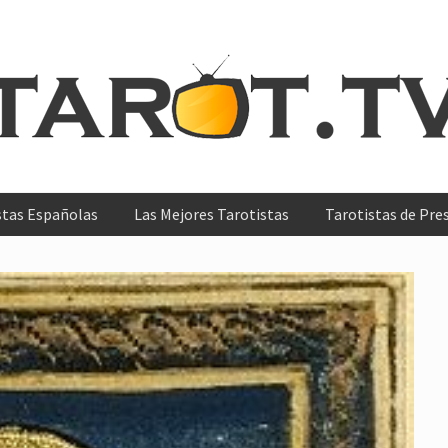
s
stas Españolas
Las Mejores Tarotistas
Tarotistas de Pre
ntes
as