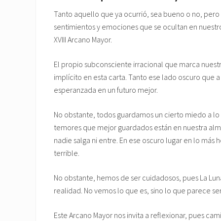
Tanto aquello que ya ocurrió, sea bueno o no, per
sentimientos y emociones que se ocultan en nuestro
XVIII Arcano Mayor.
El propio subconsciente irracional que marca nue
implícito en esta carta. Tanto ese lado oscuro que
esperanzada en un futuro mejor.
No obstante, todos guardamos un cierto miedo a lo d
temores que mejor guardados están en nuestra alm
nadie salga ni entre. En ese oscuro lugar en lo má
terrible.
No obstante, hemos de ser cuidadosos, pues La Lun
realidad. No vemos lo que es, sino lo que parece ser
Este Arcano Mayor nos invita a reflexionar, pues ca