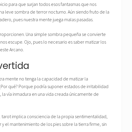
icio para que surjan todos esos fantasmas que nos
na leve sombra de terror nocturno. Aún siendo fruto de la
evadero, pues nuestra mente juega malas pasadas.
roporcionen. Una simple sombra pequeña se convierte
os escupe. Ojo, pues lo necesario es saber matizar los
 este Arcano.
vertida
tra mente no tenga la capacidad de matizar la
 ¿Por qué? Porque podría suponer estados de irritabilidad
d, la vía inmadura en una vida creada únicamente de
l tarot implica consciencia de la propia sentimentalidad,
 y el mantenimiento de los pies sobre la tierra firme, sin