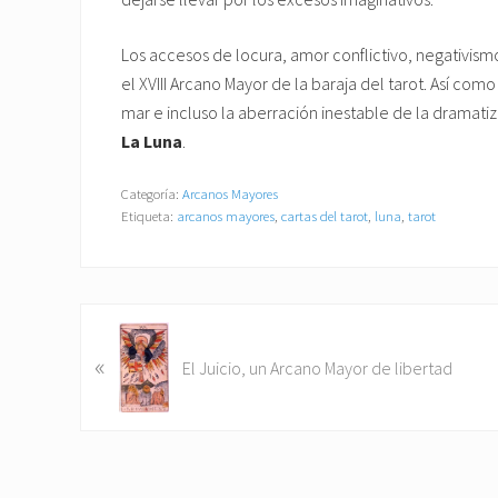
Los accesos de locura, amor conflictivo, negativism
el XVIII Arcano Mayor de la baraja del tarot. Así como
mar e incluso la aberración inestable de la dramatiz
La Luna
.
Categoría:
Arcanos Mayores
Etiqueta:
arcanos mayores
,
cartas del tarot
,
luna
,
tarot
E
«
n
El Juicio, un Arcano Mayor de libertad
t
r
a
d
a