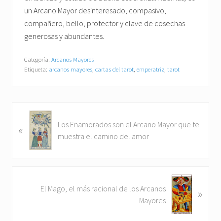
un Arcano Mayor desinteresado, compasivo,
compañero, bello, protector y clave de cosechas
generosas y abundantes.
Categoría:
Arcanos Mayores
Etiqueta:
arcanos mayores
,
cartas del tarot
,
emperatriz
,
tarot
E
Los Enamorados son el Arcano Mayor que te
«
n
muestra el camino del amor
t
r
a
d
S
a
El Mago, el más racional de los Arcanos
»
i
a
Mayores
g
n
u